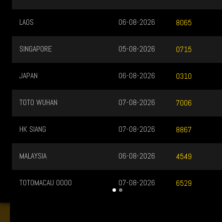
LAOS
06-08-2026
8065
SINGAPORE
05-08-2026
0715
JAPAN
06-08-2026
0310
TOTO WUHAN
07-08-2026
7006
HK SIANG
07-08-2026
8867
MALAYSIA
06-08-2026
4549
TOTOMACAU 0000
07-08-2026
6529