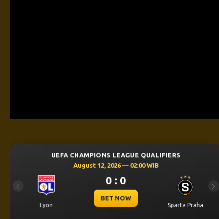
S LEAGUE QUALIFIERS
UEFA CHAMPIONS 
 2026 — 02:00 WIB
August 12, 2
0 : 0
0
Previous
Ne
ET NOW
BE
Sparta Praha
SK Sturm Graz