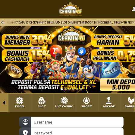
SELAMAT DATANG DI CERMIN4D SITUS JUDI SLOT ONLINE TERPERCAYA DI INDONESIA , SITUS WEB RESMI 
TOGEL
SLOT
LIVE CASINO
SPORT
ARCADE
SABU