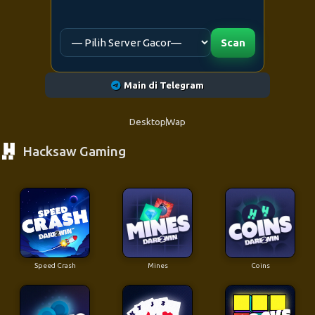
Pilih Server Gacor
Scan
Main di Telegram
Desktop
Wap
Hacksaw Gaming
Speed Crash
Mines
Coins