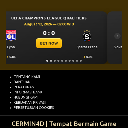
UEFA CHAMPIONS LEAGUE QUALIFIERS
August 12, 2026 — 01:15 WIB
0 : 0
Previous
Next
BET NOW
a
Slovan Bratislava
Mjallby
0.5
0.83
-0.5
0.99
TENTANG KAMI
BANTUAN
PERATURAN
INFORMASI BANK
HUBUNGI KAMI
KEBIJAKAN PRIVASI
PERSETUJUAN COOKIES
CERMIN4D | Tempat Bermain Game