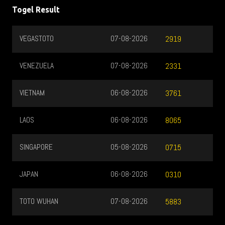
Togel Result
VEGASTOTO
07-08-2026
T
2919
VENEZUELA
07-08-2026
T
2331
VIETNAM
06-08-2026
T
3761
LAOS
06-08-2026
T
8065
SINGAPORE
05-08-2026
T
0715
JAPAN
06-08-2026
S
0310
TOTO WUHAN
07-08-2026
H
5883