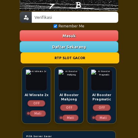
Remember Me
Masuk
Daftar Sekarang
RTP SLOT GACOR
AI Winrate 2x
AI Booster
AI Booster
Mahjong
Pragmatic
OFF
OFF
OFF
Mati
Mati
Mati