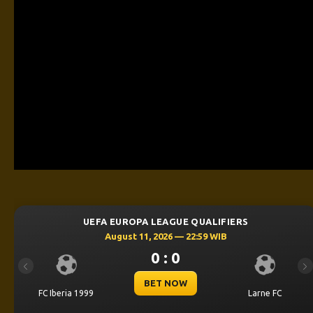
PA LEAGUE QUALIFIERS
UEFA CHAMPIO
11, 2026 — 22:59 WIB
August 11
0 : 0
Previous
Ne
BET NOW
Larne FC
Bodo Glimt