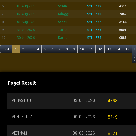
6
03 Aug 2026
Senin
SYL - 579
4353
7
02 Aug 2026
Minggu
SYL - 578
7462
8
01 Aug 2026
Sabtu
SYL - 577
2166
9
31 Jul 2026
Jumat
SYL - 576
6601
10
30 Jul 2026
Kamis
SYL - 575
0887
First
1
2
3
4
5
6
7
8
9
10
11
12
13
14
15
(
)
Togel Result
VEGASTOTO
09-08-2026
4368
VENEZUELA
09-08-2026
5749
VIETNAM
08-08-2026
9621