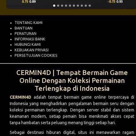
-0.75
0.93
0.75
0.77
TENTANG KAMI
BANTUAN
PERATURAN
INFORMASI BANK
HUBUNGI KAMI
KEBIJAKAN PRIVASI
PERSETUJUAN COOKIES
CERMIN4D | Tempat Bermain Game
Online Dengan Koleksi Permainan
Terlengkap di Indonesia
CERMIN4D
adalah tempat bermain game online terpercaya di
Indonesia yang menghadirkan pengalaman bermain seru dengan
koleksi permainan terlengkap. Dengan server stabil dan sistem
keamanan modern, setiap pemain bisa menikmati akses cepat
tanpa hambatan serta peluang menang tinggi setiap hari.
Sebagai destinasi hiburan digital, situs ini menawarkan ragam