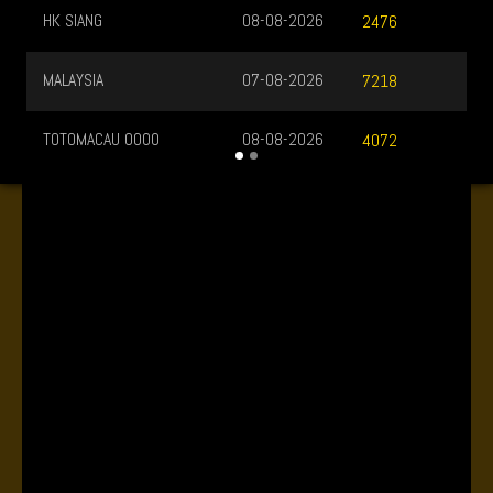
HK SIANG
08-08-2026
P
2476
MALAYSIA
07-08-2026
7218
TOTOMACAU 0000
08-08-2026
4072