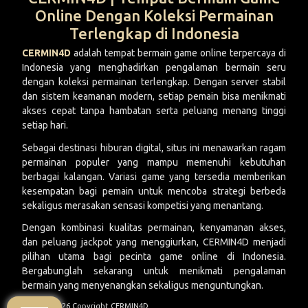
CERMIN4D | Tempat Bermain Game
Online Dengan Koleksi Permainan
Terlengkap di Indonesia
CERMIN4D
adalah tempat bermain game online terpercaya di
Indonesia yang menghadirkan pengalaman bermain seru
dengan koleksi permainan terlengkap. Dengan server stabil
dan sistem keamanan modern, setiap pemain bisa menikmati
akses cepat tanpa hambatan serta peluang menang tinggi
setiap hari.
Sebagai destinasi hiburan digital, situs ini menawarkan ragam
permainan populer yang mampu memenuhi kebutuhan
berbagai kalangan. Variasi game yang tersedia memberikan
kesempatan bagi pemain untuk mencoba strategi berbeda
sekaligus merasakan sensasi kompetisi yang menantang.
Dengan kombinasi kualitas permainan, kenyamanan akses,
dan peluang jackpot yang menggiurkan, CERMIN4D menjadi
pilihan utama bagi pecinta game online di Indonesia.
Bergabunglah sekarang untuk menikmati pengalaman
bermain yang menyenangkan sekaligus menguntungkan.