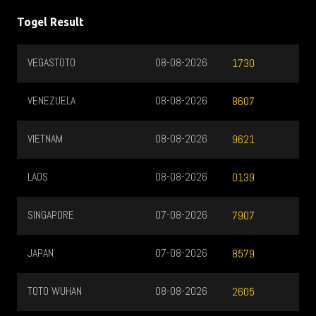
Togel Result
VEGASTOTO
08-08-2026
T
1730
VENEZUELA
08-08-2026
T
8607
VIETNAM
08-08-2026
T
9621
LAOS
08-08-2026
T
0139
SINGAPORE
07-08-2026
T
7907
JAPAN
07-08-2026
S
8579
TOTO WUHAN
08-08-2026
H
2605